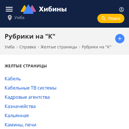
Войти
Умба
Новости
Рубрики на "К"
Умба
Справка
Желтые страницы
Рубрики на "К"
Афиша
Объявления
ЖЕЛТЫЕ СТРАНИЦЫ
Справка
Кабель
Справочник
Кабельные ТВ системы
Погода
Кадровые агентства
Валюта
Казначейства
Интерактивные карты
Кальянная
Расписание транспорта
Камины, печи