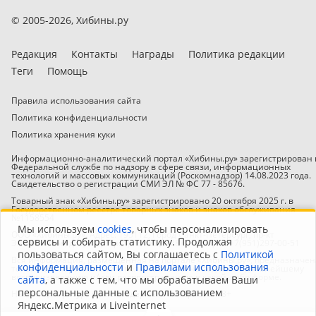
Для дома и дачи
© 2005-2026,
Хибины.ру
Бытовая электроника
Спорт, отдых и хобби
Редакция
Контакты
Награды
Политика редакции
Бизнес и оборудование
Теги
Помощь
Животные
Правила использования сайта
Знакомства
Политика конфиденциальности
Политика хранения куки
Потеряшки
Информационно-аналитический портал «Хибины.ру» зарегистрирован 
Федеральной службе по надзору в сфере связи, информационных
технологий и массовых коммуникаций (Роскомнадзор) 14.08.2023 года.
Справка
Свидетельство о регистрации СМИ ЭЛ № ФС 77 - 85676.
Товарный знак «Хибины.ру» зарегистрировано 20 октября 2025 г. в
Государственном реестре товарных знаков и знаков обслуживания
Аналитика
№1158554
Мы используем
cookies
, чтобы персонализировать
ООО «Хибины.ру». Адрес: 195112, Город Санкт-Петербург, пр-кт
сервисы и собирать статистику. Продолжая
Энергетиков, д. 2, к. 2, стр. 1, помещ. 828Н. Телефон +7(951)297-00-51
Медицина
пользоваться сайтом, Вы соглашаетесь с
Политикой
Вся информация, размещенная на портале «Хибины.ру», предназначен
конфиденциальности
и
Правилами использования
только для персонального пользования и не подлежит дальнейшему
воспроизведению и/или распространению в какой-либо форме.
Попутчики
сайта
, а также с тем, что мы обрабатываем Ваши
персональные данные с использованием
Настоящий ресурс может содержать материалы 18+
Яндекс.Метрика и Liveinternet
Общение