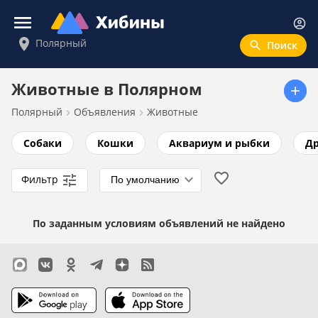
Войти
Полярный
Новости
Животные в Полярном
Полярный
Объявления
Животные
Афиша
Собаки
Кошки
Аквариум и рыбки
Др
Объявления
Транспорт
Фильтр
Недвижимость
По заданным условиям объявлений не найдено
Работа
Услуги
Личные вещи
Детский мир