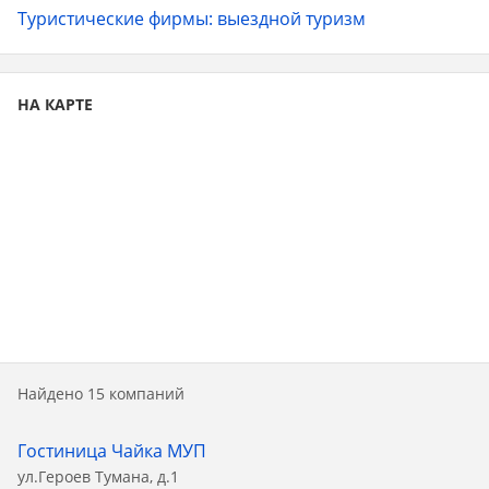
Туристические фирмы: выездной туризм
Web-камеры
Общение
НА КАРТЕ
Темный режим
Найдено 15 компаний
Гостиница Чайка МУП
ул.Героев Тумана, д.1