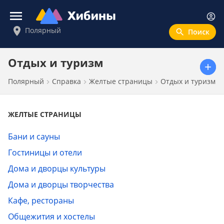
Войти
Полярный
Новости
Отдых и туризм
Полярный
Справка
Желтые страницы
Отдых и туризм
Афиша
Объявления
ЖЕЛТЫЕ СТРАНИЦЫ
Справка
Бани и сауны
Справочник
Гостиницы и отели
Погода
Дома и дворцы культуры
Валюта
Дома и дворцы творчества
Интерактивные карты
Кафе, рестораны
Расписание транспорта
Общежития и хостелы