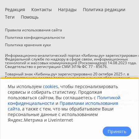
Редакция
Контакты
Награды
Политика редакции
Теги
Помощь
Правила использования сайта
Политика конфиденциальности
Политика хранения куки
Информационно-аналитический портал «Хибины.ру» зарегистрирован 
Федеральной службе по надзору в сфере связи, информационных
технологий и массовых коммуникаций (Роскомнадзор) 14.08.2023 года.
Свидетельство о регистрации СМИ ЭЛ № ФС 77 - 85676.
Товарный знак «Хибины.ру» зарегистрировано 20 октября 2025 г. в
Государственном реестре товарных знаков и знаков обслуживания
№1158554
Мы используем
cookies
, чтобы персонализировать
ООО «Хибины.ру». Адрес: 195112, Город Санкт-Петербург, пр-кт
сервисы и собирать статистику. Продолжая
Энергетиков, д. 2, к. 2, стр. 1, помещ. 828Н. Телефон +7(951)297-00-51
пользоваться сайтом, Вы соглашаетесь с
Политикой
Вся информация, размещенная на портале «Хибины.ру», предназначен
конфиденциальности
и
Правилами использования
только для персонального пользования и не подлежит дальнейшему
воспроизведению и/или распространению в какой-либо форме.
сайта
, а также с тем, что мы обрабатываем Ваши
персональные данные с использованием
Настоящий ресурс может содержать материалы 18+
Яндекс.Метрика и Liveinternet
Принять