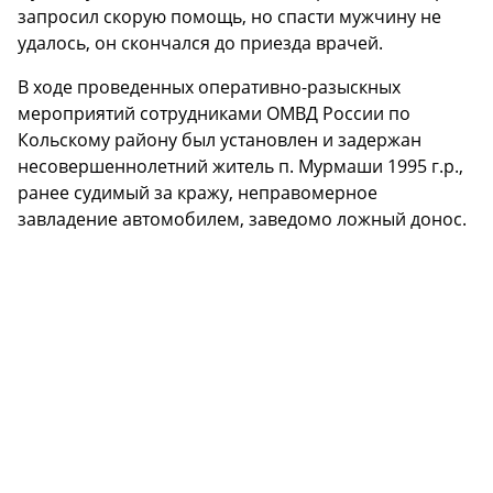
Объявления
запросил скорую помощь, но спасти мужчину не
удалось, он скончался до приезда врачей.
Справка
В ходе проведенных оперативно-разыскных
Аналитика
мероприятий сотрудниками ОМВД России по
Кольскому району был установлен и задержан
Медицина
несовершеннолетний житель п. Мурмаши 1995 г.р.,
ранее судимый за кражу, неправомерное
Попутчики
завладение автомобилем, заведомо ложный донос.
Общение
Темный режим