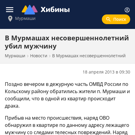
Войти
Мурмаши
Новости
В Мурмашах несовершеннолетний
убил мужчину
Картина дня
Мурмаши
Новости
В Мурмашах несовершеннолетний
Политика
Экономика
18 апреля 2013 в 09:30
Происшествия
Поздно вечером в дежурную часть ОМВД России по
Общество
Кольскому району обратились жители п. Мурмаши и
Спорт
сообщили, что в одной из квартир происходит
драка.
Культура
Прибыв на место происшествия, наряд ОВО
Афиша
обнаружил в квартире по данному адресу лежащего
мужчину со следами телесных повреждений. Наряд