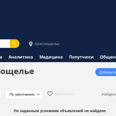
Краснощелье
а
Аналитика
Медицина
Попутчики
Общен
нощелье
Добавит
подписаться
Найден
По заданным условиям объявлений не найдено