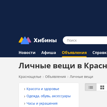
Новости
Афиша
Объявления
Справк
Личные вещи в Крас
Краснощелье
Объявления
Личные вещи
Красота и здоровье
Одежда, обувь, аксессуары
Часы и украшения