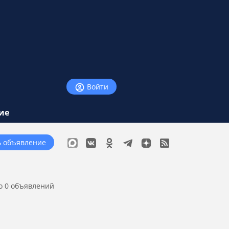
Войти
ие
ь объявление
о 0 объявлений