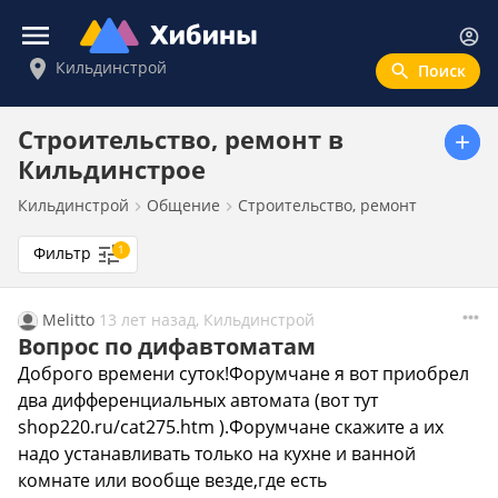
Войти
Кильдинстрой
Новости
Строительство, ремонт в
Кильдинстрое
Афиша
Кильдинстрой
Общение
Строительство, ремонт
Объявления
Фильтр
1
Справка
Melitto
13 лет назад, Кильдинстрой
Вопрос по дифавтоматам
Аналитика
Доброго времени суток!Форумчане я вот приобрел
Медицина
два дифференциальных автомата (вот тут
shop220.ru/cat275.htm ).Форумчане скажите а их
Попутчики
надо устанавливать только на кухне и ванной
комнате или вообще везде,где есть