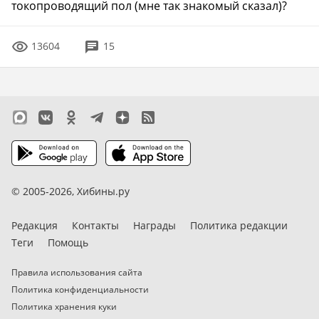
Общение
токопроводящий пол (мне так знакомый сказал)?
Местные новости
13604
15
Болталка
Авто, мото, ДТП
Женский форум
Бизнес
Строительство, ремонт
Медицина
© 2005-2026,
Хибины.ру
Туризм и путешествия
Спорт
Редакция
Контакты
Награды
Политика редакции
Вопросы админу
Теги
Помощь
Правила использования сайта
Политика конфиденциальности
Темный режим
Политика хранения куки