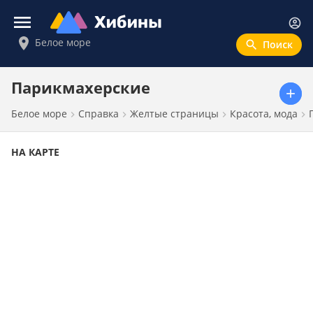
Войти
Белое море
Новости
Парикмахерские
Белое море
Справка
Желтые страницы
Красота, мода
Афиша
Объявления
НА КАРТЕ
Справка
Справочник
Погода
Валюта
Интерактивные карты
Расписание транспорта